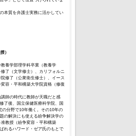
の本質を弁護士実務に活かしてい
教授）
学教養学部理学科卒業（教養学
科修了（文学修士）、カリフォルニ
学院修了（公衆衛生修士）、イース
争変容・平和構築大学院資格（修復
勤講師の時代に教師が天職だと感
修了後、国立保健医療科学院、国
の分野で10年働く。その10年の
題の解決にも使える紛争解決学の
科准教授（紛争変容・平和構築
ばれるハワード・ゼア氏のもとで