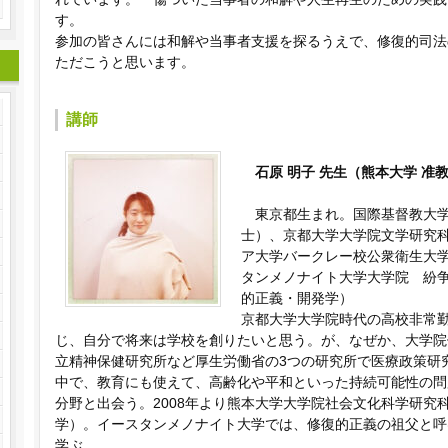
す。
参加の皆さんには和解や当事者支援を探るうえで、修復的司法
ただこうと思います。
講師
石原 明子 先生（熊本大学 准
東京都生まれ。国際基督教大
士）、京都大学大学院文学研究
ア大学バークレー校公衆衛生大
タンメノナイト大学大学院 紛
的正義・開発学）
京都大学大学院時代の高校非常
じ、自分で将来は学校を創りたいと思う。が、なぜか、大学院
立精神保健研究所など厚生労働省の3つの研究所で医療政策研究
中で、教育にも使えて、高齢化や平和といった持続可能性の問
分野と出会う。2008年より熊本大学大学院社会文化科学研究
学）。イースタンメノナイト大学では、修復的正義の祖父と呼
学ぶ。