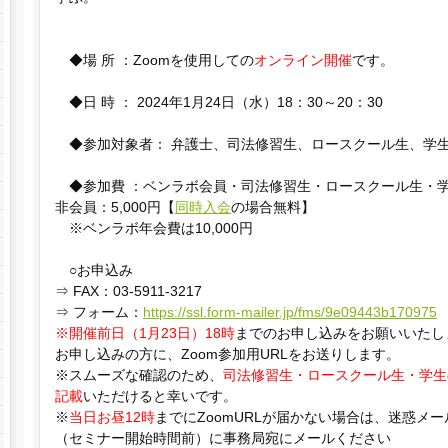
◆場 所 ：Zoomを使用しての
オンライン開催
です。
◆日 時 ： 2024年1月24日（水）18：30～20：30
◆参加対象者： 弁護士、司法修習生、ロースクール生、学
◆参加費 ：ベンラボ会員・司法修習生・ロースクール生・
非会員：5,000円【
同時入会
の場合無料】
※ベンラボ年会費は10,000円
○お申込み
⇒ FAX：03-5911-3217
⇒ フォーム：
https://ssl.form-mailer.jp/fms/9e09443b170975
※開催前日（1月23日）18時
までのお申し込みをお願いいたし
お申し込みの方に、Zoom参加用URLをお送りします。
※スムーズな確認のため、
司法修習生・ロースクール生・学生
記載
いただけると幸いです。
※
当日お昼12時
までにZoomURLが届かない場合は、迷惑メ
（セミナー開始時間前）に事務局宛にメールください