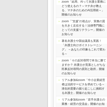
zoom「結局、AIって弁護士業務に
どう使えるの？～マチ弁が教え
る、マチ弁のためのAI活用術～」
開催のお知らせ
zoom「”支援”の視点が、実務の質
を大きく左右する！法律専門職に
とっての支援リテラシー」開催の
お知らせ
著名弁護士や国会議員も実践！
「弁護士向けボイストレーニン
グ」 ～あなたの印象もこれで変わ
る～
zoom「その反対尋問で本当に勝て
ますか？ 弁護士が見落としがちな
民事反対尋問の原則と勘所」開催
のお知らせ
リアル参加&zoom「中小企業経営
者は法的サービスを求めている～
潜在的需要の掘り起こしに挑戦す
る弁護士」開催のお知らせ
リアル参加&zoom「若手弁護士の
業務・経営の交流会」開催のお知