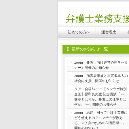
Benlabo
初めての方へ
運営理念
最新のお知らせ一覧
zoom「弁護士向け経営心理学セミ
ナー」開催のお知らせ
zoom「加害者家族と加害者本人の
社会内支援」開催のお知らせ
リアル会場&zoom【ベンラボ特別
企画】原和良先生 記念講演「 ―
交渉とは何か。弁護士の仕事とは
何か。 ―」開催のお知らせ
zoom「結局、AIって弁護士業務に
どう使えるの？～マチ弁が教え
る、マチ弁のためのAI活用術～」
開催のお知らせ