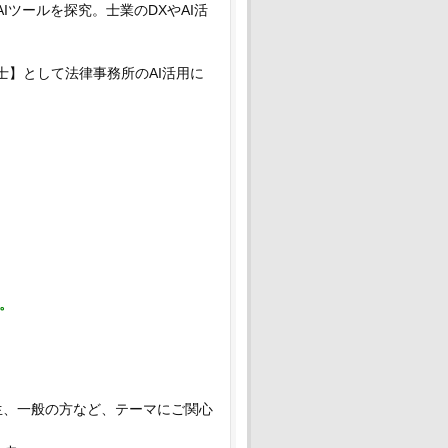
AIツールを探究。士業のDXやAI活
弁護士】として法律事務所のAI活用に
。
生、一般の方など、
テーマにご関心