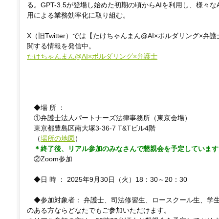
る。GPT-3.5が登場し始めた初期の頃からAIを利用し、様々な
用による業務効率化に取り組む。
X（旧Twitter）では【たけちゃんまん@AI×ボルダリング×
関する情報を発信中。
たけちゃんまん@AI×ボルダリング×弁護士
◆場 所 ：
①弁護士法人パートナーズ法律事務所（東京会場）
東京都豊島区南大塚3-36-7 T&Tビル4階
（
場所の地図
）
＊終了後、リアル参加のみなさんで懇親会を予定しています
②Zoom参加
◆日 時 ： 2025年9月30日（火）18：30～20：30
◆参加対象者： 弁護士、司法修習生、ロースクール生、学
のある方ならどなたでもご参加いただけます。