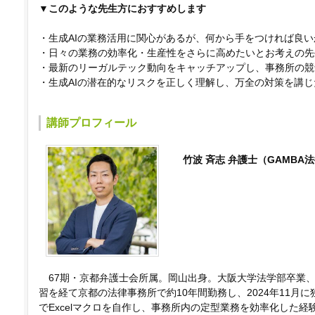
▼このような先生方におすすめします
・生成AIの業務活用に関心があるが、
何から手をつければ良い
・日々の業務の効率化・生産性をさらに高めたいとお考えの先
・最新のリーガルテック動向をキャッチアップし、
事務所の競
・生成AIの潜在的なリスクを正しく理解し、
万全の対策を講じ
講師プロフィール
竹波 斉志 弁護士（GAMBA
67期・京都弁護士会所属。岡山出身。大阪大学法学部卒業
習を経て京都の法律事務所で約10年間勤務し、2024年11月
でExcelマクロを自作し、事務所内の定型業務を効率化した