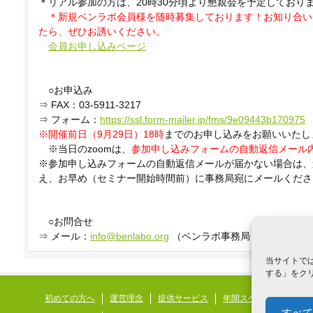
＊リアル参加の方は、20時30分頃より懇親会を予定しており
＊新規ベンラボ会員様を随時募集しております！お知り合い
たら、ぜひお誘いください。
会員お申し込みページ
○お申込み
⇒ FAX：03-5911-3217
⇒ フォーム：
https://ssl.form-mailer.jp/fms/9e09443b170975
※開催前日（9月29日）18時
までのお申し込みをお願いいたし
※当日のzoomは、
参加申し込みフォームの自動返信メール
※参加申し込みフォームの自動返信メールが届かない場合は、
え、お早め（セミナー開始時間前）に事務局宛にメールくださ
○お問合せ
⇒ メール：
info@benlabo.org
（ベンラボ事務局）
当サイトでは
する」をクリ
初めての方へ
運営理念
提供サービス
年間スケジュール
発
すべて