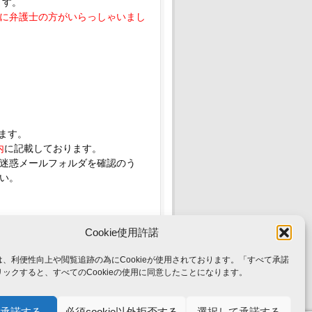
ます。
に弁護士の方がいらっしゃいまし
ます。
内
に記載しております。
迷惑メールフォルダを確認のう
い。
Cookie使用許諾
、利便性向上や閲覧追跡の為にCookieが使用されております。「すべて承諾
ックすると、すべてのCookieの使用に同意したことになります。
起人・法人概要
会員募集
承諾する
必須cookie以外拒否する
選択して承諾する