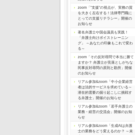
zoom「”支援”の視点が、実務の質
を大きく左右する！法律専門職に
とっての支援リテラシー」開催の
お知らせ
著名弁護士や国会議員も実践！
「弁護士向けボイストレーニン
グ」 ～あなたの印象もこれで変わ
る～
zoom「その反対尋問で本当に勝て
ますか？ 弁護士が見落としがちな
民事反対尋問の原則と勘所」開催
のお知らせ
リアル参加&zoom「中小企業経営
者は法的サービスを求めている～
潜在的需要の掘り起こしに挑戦す
る弁護士」開催のお知らせ
リアル参加&zoom「若手弁護士の
業務・経営の交流会」開催のお知
らせ
リアル参加&zoom「生成AIは弁護
士の業務をどう変えるのか？ ～未