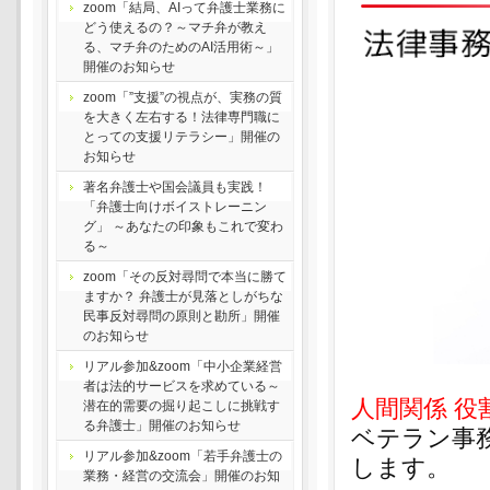
zoom「結局、AIって弁護士業務に
どう使えるの？～マチ弁が教え
る、マチ弁のためのAI活用術～」
開催のお知らせ
zoom「”支援”の視点が、実務の質
を大きく左右する！法律専門職に
とっての支援リテラシー」開催の
お知らせ
著名弁護士や国会議員も実践！
「弁護士向けボイストレーニン
グ」 ～あなたの印象もこれで変わ
る～
zoom「その反対尋問で本当に勝て
ますか？ 弁護士が見落としがちな
民事反対尋問の原則と勘所」開催
のお知らせ
リアル参加&zoom「中小企業経営
者は法的サービスを求めている～
人間関係 役割
潜在的需要の掘り起こしに挑戦す
る弁護士」開催のお知らせ
ベテラン事
リアル参加&zoom「若手弁護士の
します。
業務・経営の交流会」開催のお知