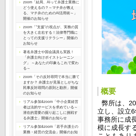
zoom「結局、AIって弁護士業務に
どう使えるの？～マチ弁が教え
る、マチ弁のためのAI活用術～」
開催のお知らせ
zoom「”支援”の視点が、実務の質
を大きく左右する！法律専門職に
とっての支援リテラシー」開催の
お知らせ
著名弁護士や国会議員も実践！
「弁護士向けボイストレーニン
グ」 ～あなたの印象もこれで変わ
る～
zoom「その反対尋問で本当に勝て
ますか？ 弁護士が見落としがちな
民事反対尋問の原則と勘所」開催
概要
のお知らせ
弊所は、2
リアル参加&zoom「中小企業経営
者は法的サービスを求めている～
立し、設立6
潜在的需要の掘り起こしに挑戦す
事務所に成
る弁護士」開催のお知らせ
模に成長す
リアル参加&zoom「若手弁護士の
業務・経営の交流会」開催のお知
こともあり