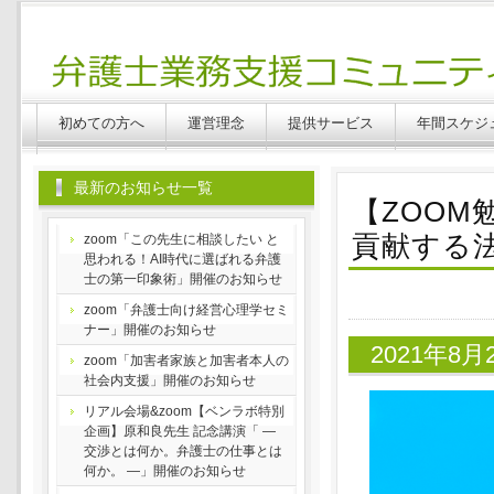
Benlabo
初めての方へ
運営理念
提供サービス
年間スケジ
最新のお知らせ一覧
【ZOO
貢献する
zoom「この先生に相談したい と
思われる！AI時代に選ばれる弁護
士の第一印象術」開催のお知らせ
zoom「弁護士向け経営心理学セミ
ナー」開催のお知らせ
2021年8
zoom「加害者家族と加害者本人の
社会内支援」開催のお知らせ
リアル会場&zoom【ベンラボ特別
企画】原和良先生 記念講演「 ―
交渉とは何か。弁護士の仕事とは
何か。 ―」開催のお知らせ