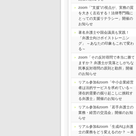
zoom「”支援”の視点が、実務の質
を大きく左右する！法律専門職に
とっての支援リテラシー」開催の
お知らせ
著名弁護士や国会議員も実践！
「弁護士向けボイストレーニン
グ」 ～あなたの印象もこれで変わ
る～
zoom「その反対尋問で本当に勝て
ますか？ 弁護士が見落としがちな
民事反対尋問の原則と勘所」開催
のお知らせ
リアル参加&zoom「中小企業経営
者は法的サービスを求めている～
潜在的需要の掘り起こしに挑戦す
る弁護士」開催のお知らせ
リアル参加&zoom「若手弁護士の
業務・経営の交流会」開催のお知
らせ
リアル参加&zoom「生成AIは弁護
士の業務をどう変えるのか？ ～未