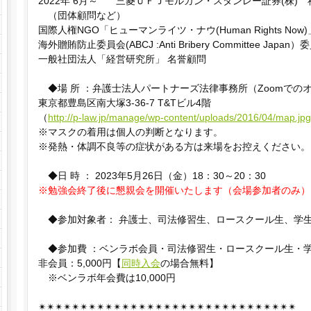
2022年 6月～ 三菱ＵＦＪモルガン・スタンレー証券(株)
（団体顧問など）
国際人権NGO「ヒューマンライツ・ナウ(Human Rights Now
海外贈賄防止委員会(ABCJ :Anti Bribery Committee Japan）
一般社団法人「経営研究所」 名誉顧問
◆場 所 ：弁護士法人パートナーズ法律事務所（Zoomで
東京都豊島区南大塚3-36-7 T&Tビル4階
（
http://p-law.jp/manage/wp-content/uploads/2016/04/map.jpg
※マスクの着用は個人の判断となります。
※発熱・体調不良等の症状がある方は来場をお控えください。
◆日 時 ： 2023年5月26日（金）18：30～20：30
※勉強会終了後に懇親会を開催いたします（会場参加者のみ）
◆参加対象者： 弁護士、司法修習生、ロースクール生、学
◆参加費 ：ベンラボ会員・司法修習生・ロースクール生・
非会員：5,000円【
同時入会
の場合無料】
※ベンラボ年会費は10,000円
✴︎✴︎✴︎✴︎✴︎✴︎✴︎✴︎✴︎✴︎✴︎✴︎✴︎✴︎✴︎✴︎✴︎✴︎✴︎✴︎✴︎✴︎✴︎✴︎✴︎✴︎✴︎✴︎✴︎✴︎✴︎