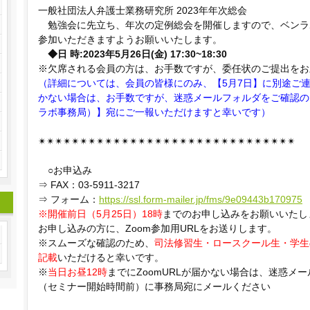
一般社団法人弁護士業務研究所 2023年年次総会
勉強会に先立ち、年次の定例総会を開催しますので、ベンラ
参加いただきますようお願いいたします。
◆日 時:2023年5月26日(金) 17:30~18:30
※欠席される会員の方は、お手数ですが、委任状のご提出をお
（詳細については、会員の皆様にのみ、【5月7日】に別途ご
かない場合は、お手数ですが、迷惑メールフォルダをご確認のうえ、【i
ラボ事務局）】宛にご一報いただけますと幸いです）
✴︎✴︎✴︎✴︎✴︎✴︎✴︎✴︎✴︎✴︎✴︎✴︎✴︎✴︎✴︎✴︎✴︎✴︎✴︎✴︎✴︎✴︎✴︎✴︎✴︎✴︎✴︎✴︎✴︎✴︎✴︎
○お申込み
⇒ FAX：03-5911-3217
⇒ フォーム：
https://ssl.form-mailer.jp/fms/9e09443b170975
※開催前日（5月25日）18時
までのお申し込みをお願いいたし
お申し込みの方に、Zoom参加用URLをお送りします。
※スムーズな確認のため、
司法修習生・ロースクール生・学生
記載
いただけると幸いです。
※
当日お昼12時
までにZoomURLが届かない場合は、迷惑メ
（セミナー開始時間前）に事務局宛にメールください