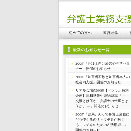
Benlabo
初めての方へ
運営理念
最新のお知らせ一覧
zoom「弁護士向け経営心理学セミ
ナー」開催のお知らせ
zoom「加害者家族と加害者本人の
社会内支援」開催のお知らせ
リアル会場&zoom【ベンラボ特別
企画】原和良先生 記念講演「 ―
交渉とは何か。弁護士の仕事とは
何か。 ―」開催のお知らせ
zoom「結局、AIって弁護士業務に
どう使えるの？～マチ弁が教え
る、マチ弁のためのAI活用術～」
開催のお知らせ