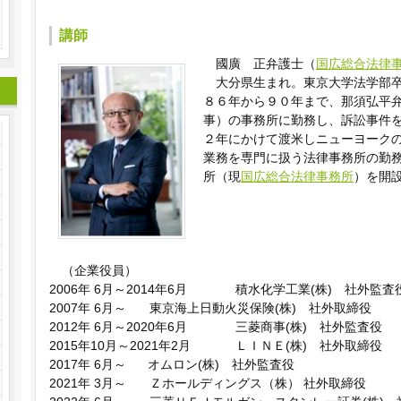
講師
國廣 正弁護士（
国広総合法律
大分県生まれ。東京大学法学部
８６年から９０年まで、那須弘平弁護
事）の事務所に勤務し、訴訟事件
２年にかけて渡米しニューヨーク
業務を専門に扱う法律事務所の勤
所（現
国広総合法律事務所
）を開
（企業役員）
2006年 6月～2014年6月 積水化学工業(株) 社外監査
2007年 6月～ 東京海上日動火災保険(株) 社外取締役
2012年 6月～2020年6月 三菱商事(株) 社外監査役
2015年10月～2021年2月 ＬＩＮＥ(株) 社外取締役
2017年 6月～ オムロン(株) 社外監査役
2021年 3月～ Ｚホールディングス（株） 社外取締役