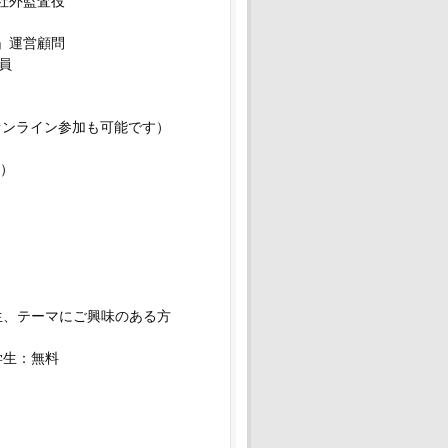
 社外監査役
)」運営顧問
委員
のオンライン参加も可能です）
）
生、テーマにご興味のある方
学生：無料