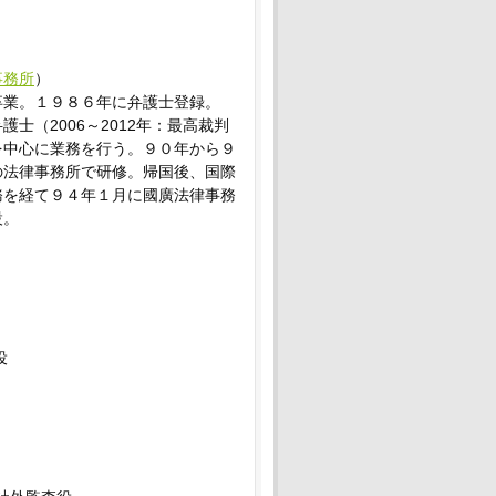
事務所
）
卒業。１９８６年に弁護士登録。
士（2006～2012年：最高裁判
を中心に業務を行う。９０年から９
の法律事務所で研修。帰国後、国際
務を経て９４年１月に國廣法律事務
設。
役