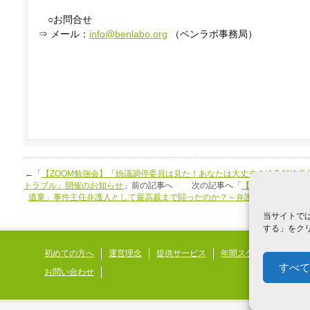
○お問合せ
⇒ メール：
info@benlabo.org
（ベンラボ事務局）
←「
【ZOOM勉強会】「紛議調停委員は見た！あなたは大丈夫？紛争解決学
トラブル」開催のお知らせ
」前の記事へ 次の記事へ「
【ZOOM勉強会
遺棄」事件主任弁護人として最高裁まで闘ったのか？～弁護士のあり方と
当サイトでは
する」をクリ
初めての方へ
運営理念
提供サービス
年間スケジュール
発
すべて
お問い合わせ