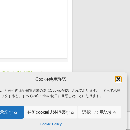
的視点から見た弁護士のコミュニケーション
】「私は、なぜ、ベトナム人技能実習生「死体
Cookie使用許諾
仕事について考える～」開催のお知らせ
」→
、利便性向上や閲覧追跡の為にCookieが使用されております。「すべて承諾
ックすると、すべてのCookieの使用に同意したことになります。
起人・法人概要
会員募集
承諾する
必須cookie以外拒否する
選択して承諾する
Cookie Policy
Copyright(c) 2025
Benlabo
All Rights Reserved.