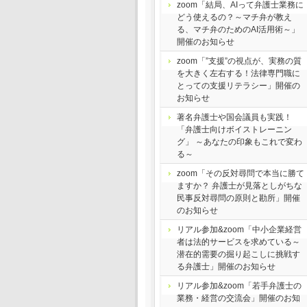
zoom「結局、AIって弁護士業務に
どう使えるの？～マチ弁が教え
る、マチ弁のためのAI活用術～」
開催のお知らせ
zoom「”支援”の視点が、実務の質
を大きく左右する！法律専門職に
とっての支援リテラシー」開催の
お知らせ
著名弁護士や国会議員も実践！
「弁護士向けボイストレーニン
グ」 ～あなたの印象もこれで変わ
る～
zoom「その反対尋問で本当に勝て
ますか？ 弁護士が見落としがちな
民事反対尋問の原則と勘所」開催
のお知らせ
リアル参加&zoom「中小企業経営
者は法的サービスを求めている～
潜在的需要の掘り起こしに挑戦す
る弁護士」開催のお知らせ
リアル参加&zoom「若手弁護士の
業務・経営の交流会」開催のお知