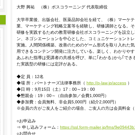
大野 興祐 （株）ボスコラーニング 代表取締役
大学卒業後、出版会社、医薬品卸会社を経て、（株）マーケテ
業、マーケティング戦略立案等を経験し、研修講師となる。その
研修を実践するための教育研修会社ボスコラーニングを設立し
ン、ネゴシエーションを中心とした、コミュニケーショントレ
実施。人間関係構築。改善のためのゲーム形式を取り入れた気
用できるコンテンツ開発に注力している。楽しく、わかりやす
あふれた指導は受講者の共感を呼び、単に｢わかる｣から｢でき
た実践型の研修には定評がある。
◆定 員：12名
◆場 所：パートナーズ法律事務所（
http://p-law.jp/access
）
◆日 時：9月15日（土）17：00～19：00
◆懇親会：19：00～（自由参加／会費1,000円）
◆参加費：会員無料、非会員5,000円（紹介2,000円）
※会員の方がご友人をご紹介の場合、ご友人の方は会員料金（
○お申込み
⇒ 申し込みフォーム：
https://ssl.form-mailer.jp/fms/9e09443
○お問合せ