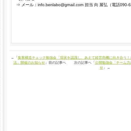
⇒ メール：info.benlabo@gmail.com 担当 向 展弘（電話090-6
←「
集客構造チェック勉強会「現状を認識し、あえて経営危機に向き合う！弁
法」開催のお知らせ
」前の記事へ 次の記事へ「
公開勉強会「チーム力
せ
」→