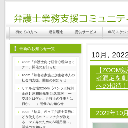
Benlabo
初めての方へ
運営理念
提供サービス
年間スケジ
最新のお知らせ一覧
10月, 202
zoom「弁護士向け経営心理学セミ
ナー」開催のお知らせ
【ZOOM
zoom「加害者家族と加害者本人の
者満足を
社会内支援」開催のお知らせ
への招待
リアル会場&zoom【ベンラボ特別
企画】原和良先生 記念講演「 ―
交渉とは何か。弁護士の仕事とは
何か。 ―」開催のお知らせ
2022年1
zoom「結局、AIって弁護士業務に
どう使えるの？～マチ弁が教え
る、マチ弁のためのAI活用術～」
開催のお知らせ