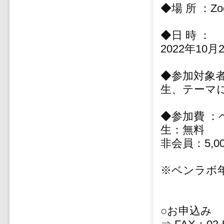
◆場 所 ：
◆日 時 ：
2022年10月
◆参加対象
生、テーマ
◆参加費 
生：無料
非会員：5,0
※ベンラボ年
○お申込み