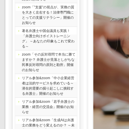
zoom「”支援”の視点が、実務の質
を大きく左右する！法律専門職に
とっての支援リテラシー」開催の
お知らせ
著名弁護士や国会議員も実践！
「弁護士向けボイストレーニン
グ」 ～あなたの印象もこれで変わ
る～
zoom「その反対尋問で本当に勝て
ますか？ 弁護士が見落としがちな
民事反対尋問の原則と勘所」開催
のお知らせ
リアル参加&zoom「中小企業経営
者は法的サービスを求めている～
潜在的需要の掘り起こしに挑戦す
る弁護士」開催のお知らせ
リアル参加&zoom「若手弁護士の
業務・経営の交流会」開催のお知
らせ
リアル参加&zoom「生成AIは弁護
士の業務をどう変えるのか？ ～未