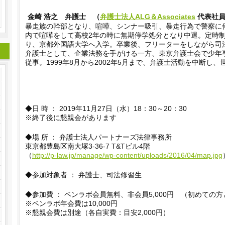
金崎 浩之
弁護士 （
弁護士法人ALG＆Associates
代表社員
暴走族の幹部となり、喧嘩、シンナー吸引、暴走行為で警察に
内で喧嘩をして高校2年の時に無期停学処分となり中退。定時
り、京都外国語大学へ入学。卒業後、フリーターをしながら司
弁護士として、企業法務を手がける一方、東京弁護士会で少年
従事。1999年8月から2002年5月まで、弁護士活動を中断し
◆日 時 ： 2019年11月27日（水）18：30～20：30
※終了後に懇親会があります
◆場 所 ： 弁護士法人パートナーズ法律事務所
東京都豊島区南大塚3-36-7 T&Tビル4階
（
http://p-law.jp/manage/wp-content/uploads/2016/04/map.jpg
◆参加対象者 ： 弁護士、司法修習生
◆参加費 ： ベンラボ会員無料、非会員5,000円 （初めての
※ベンラボ年会費は10,000円
※懇親会費は別途（各自実費：目安2,000円）