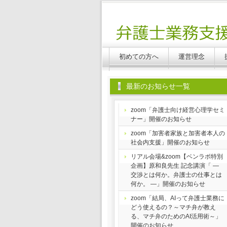
Benlabo
初めての方へ
運営理念
最新のお知らせ一覧
zoom「弁護士向け経営心理学セミ
ナー」開催のお知らせ
zoom「加害者家族と加害者本人の
社会内支援」開催のお知らせ
リアル会場&zoom【ベンラボ特別
企画】原和良先生 記念講演「 ―
交渉とは何か。弁護士の仕事とは
何か。 ―」開催のお知らせ
zoom「結局、AIって弁護士業務に
どう使えるの？～マチ弁が教え
る、マチ弁のためのAI活用術～」
開催のお知らせ