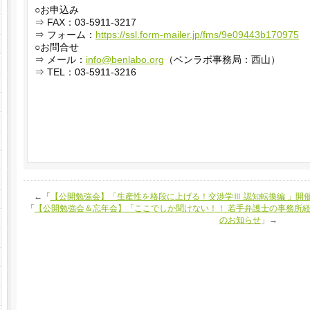
○お申込み
⇒ FAX：03-5911-3217
⇒ フォーム：
https://ssl.form-mailer.jp/fms/9e09443b170975
○お問合せ
⇒ メール：
info@benlabo.org
（ベンラボ事務局：西山）
⇒ TEL：03-5911-3216
←「
【公開勉強会】「生産性を格段に上げる！交渉学Ⅲ 認知転換編 」開
「
【公開勉強会＆忘年会】「ここでしか聞けない！！ 若手弁護士の事務所経
のお知らせ
」→