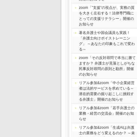
zoom「”支援”の視点が、実務の質
を大きく左右する！法律専門職に
とっての支援リテラシー」開催の
お知らせ
著名弁護士や国会議員も実践！
「弁護士向けボイストレーニン
グ」 ～あなたの印象もこれで変わ
る～
zoom「その反対尋問で本当に勝て
ますか？ 弁護士が見落としがちな
民事反対尋問の原則と勘所」開催
のお知らせ
リアル参加&zoom「中小企業経営
者は法的サービスを求めている～
潜在的需要の掘り起こしに挑戦す
る弁護士」開催のお知らせ
リアル参加&zoom「若手弁護士の
業務・経営の交流会」開催のお知
らせ
リアル参加&zoom「生成AIは弁護
士の業務をどう変えるのか？ ～未