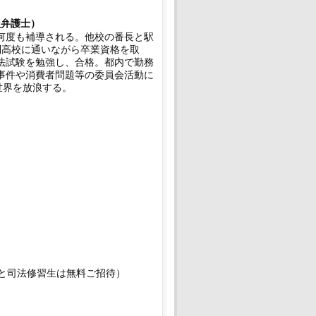
弁護士
）
何度も補導される。他校の番長と駅
制高校に通いながら卒業資格を取
法試験を勉強し、合格。都内で勤務
事件や消費者問題等の委員会活動に
、世界を放浪する。
）
方と司法修習生は無料ご招待）