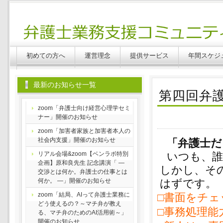
Benlabo
初めての方へ
運営理念
提供サービス
年間スケジ
最新のお知らせ一覧
第四回弁
zoom「弁護士向け経営心理学セミ
ナー」開催のお知らせ
zoom「加害者家族と加害者本人の
社会内支援」開催のお知らせ
「弁護士だ
リアル会場&zoom【ベンラボ特別
いつも、
企画】原和良先生 記念講演「 ―
しかし、そ
交渉とは何か。弁護士の仕事とは
何か。 ―」開催のお知らせ
はずです。
zoom「結局、AIって弁護士業務に
□書面をチ
どう使えるの？～マチ弁が教え
□事務処理能
る、マチ弁のためのAI活用術～」
開催のお知らせ