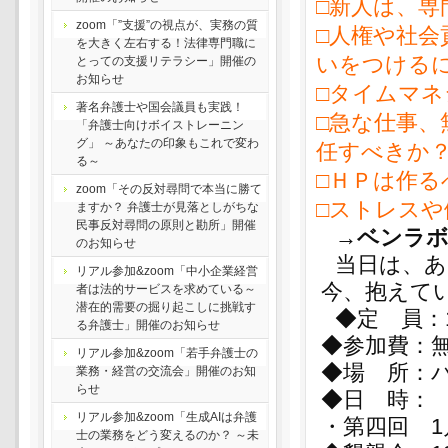
□新人は、
zoom「”支援”の視点が、実務の質
□人権や社
を大きく左右する！法律専門職に
いをつける
とっての支援リテラシー」開催の
お知らせ
□タイムマ
著名弁護士や国会議員も実践！
□急な仕事、
「弁護士向けボイストレーニン
グ」 ～あなたの印象もこれで変わ
任すべきか
る～
□ＨＰは作
zoom「その反対尋問で本当に勝て
□ストレス
ますか？ 弁護士が見落としがちな
民事反対尋問の原則と勘所」開催
→ベンラボ
のお知らせ
当日は、
リアル参加&zoom「中小企業経営
今、抱えて
者は法的サービスを求めている～
潜在的需要の掘り起こしに挑戦す
◆定 員：
る弁護士」開催のお知らせ
◆参加費：
リアル参加&zoom「若手弁護士の
◆場 所：
業務・経営の交流会」開催のお知
らせ
◆日 時：
リアル参加&zoom「生成AIは弁護
・第四回 1月
士の業務をどう変えるのか？ ～未